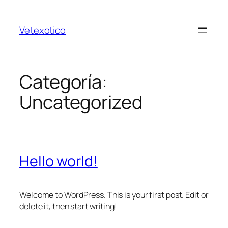
Saltar
al
Vetexotico
contenido
Categoría:
Uncategorized
Hello world!
Welcome to WordPress. This is your first post. Edit or
delete it, then start writing!